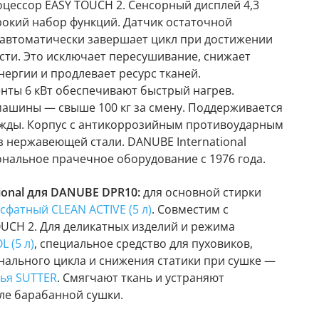
ессор EASY TOUCH 2. Сенсорный дисплей 4,3
окий набор функций. Датчик остаточной
автоматически завершает цикл при достижении
сти. Это исключает пересушивание, снижает
ергии и продлевает ресурс тканей.
нты 6 кВт обеспечивают быстрый нагрев.
ашины — свыше 100 кг за смену. Поддерживается
жды. Корпус с антикоррозийным противоударным
з нержавеющей стали. DANUBE International
нальное прачечное оборудование с 1976 года.
ional для DANUBE DPR10:
для основной стирки
сфатный CLEAN ACTIVE (5 л)
. Совместим с
UCH 2. Для деликатных изделий и режима
 (5 л)
, специальное средство для пуховиков,
нального цикла и снижения статики при сушке —
ья SUTTER
. Смягчают ткань и устраняют
сле барабанной сушки.