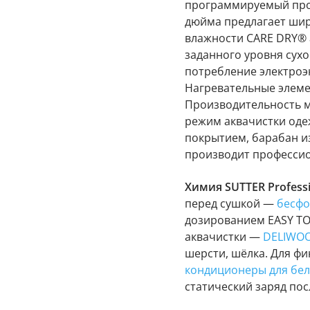
программируемый проц
дюйма предлагает шир
влажности CARE DRY® 
заданного уровня сухо
потребление электроэн
Нагревательные элеме
Производительность м
режим аквачистки оде
покрытием, барабан и
производит профессио
Химия SUTTER Profess
перед сушкой —
бесфо
дозированием EASY TO
аквачистки —
DELIWOOL
шерсти, шёлка. Для фи
кондиционеры для бел
статический заряд по