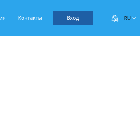
тия
Контакты
Вход
RU
(
0
)