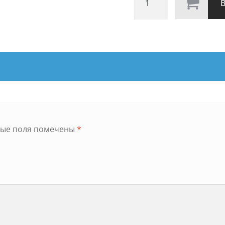
товара
DANUBE
DPR10
ные поля помечены
*