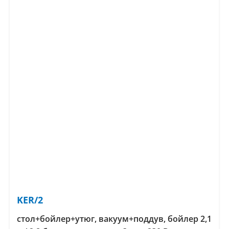
KER/2
стол+бойлер+утюг, вакуум+поддув, бойлер 2,1