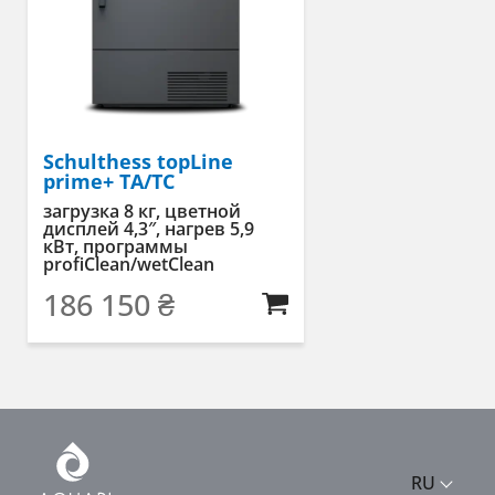
Schulthess topLine
prime+ TA/TC
загрузка 8 кг, цветной
дисплей 4,3″, нагрев 5,9
кВт, программы
profiClean/wetClean
186 150
₴
RU