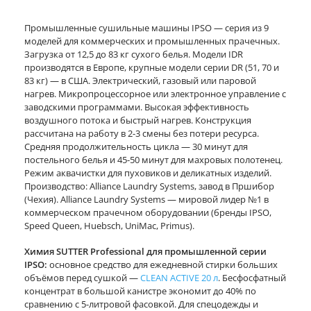
Промышленные сушильные машины IPSO — серия из 9
моделей для коммерческих и промышленных прачечных.
Загрузка от 12,5 до 83 кг сухого белья. Модели IDR
производятся в Европе, крупные модели серии DR (51, 70 и
83 кг) — в США. Электрический, газовый или паровой
нагрев. Микропроцессорное или электронное управление с
заводскими программами. Высокая эффективность
воздушного потока и быстрый нагрев. Конструкция
рассчитана на работу в 2-3 смены без потери ресурса.
Средняя продолжительность цикла — 30 минут для
постельного белья и 45-50 минут для махровых полотенец.
Режим аквачистки для пуховиков и деликатных изделий.
Производство: Alliance Laundry Systems, завод в Пршибор
(Чехия). Alliance Laundry Systems — мировой лидер №1 в
коммерческом прачечном оборудовании (бренды IPSO,
Speed Queen, Huebsch, UniMac, Primus).
Химия SUTTER Professional для промышленной серии
IPSO:
основное средство для ежедневной стирки больших
объёмов перед сушкой —
CLEAN ACTIVE 20 л
. Бесфосфатный
концентрат в большой канистре экономит до 40% по
сравнению с 5-литровой фасовкой. Для спецодежды и