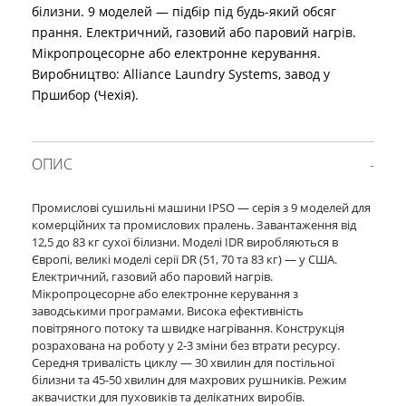
білизни. 9 моделей — підбір під будь-який обсяг
прання. Електричний, газовий або паровий нагрів.
Мікропроцесорне або електронне керування.
Виробництво: Alliance Laundry Systems, завод у
Пршибор (Чехія).
ОПИС
Промислові сушильні машини IPSO — серія з 9 моделей для
комерційних та промислових пралень. Завантаження від
12,5 до 83 кг сухої білизни. Моделі IDR виробляються в
Європі, великі моделі серії DR (51, 70 та 83 кг) — у США.
Електричний, газовий або паровий нагрів.
Мікропроцесорне або електронне керування з
заводськими програмами. Висока ефективність
повітряного потоку та швидке нагрівання. Конструкція
розрахована на роботу у 2-3 зміни без втрати ресурсу.
Середня тривалість циклу — 30 хвилин для постільної
білизни та 45-50 хвилин для махрових рушників. Режим
аквачистки для пуховиків та делікатних виробів.