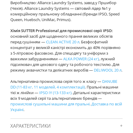
Виробництво: Alliance Laundry Systems, завод у Пршибор
(Чехія). Alliance Laundry Systems — світовий лідер №1 у
комерційному пральному обладнанні (бренди IPSO, Speed
Queen, Huebsch, UniMac, Primus).
Хімія SUTTER Professional для промислової серії IPSO:
основний засіб для щоденного прання великих обсягів
перед сушінням —
CLEAN ACTIVE 20 л
. Безфосфатний
концентрат у великій каністрі економить до 40% порівняно
з 5-літровою фасовкою. Для спецодягу та уніформи з
важкими забрудненнями —
ALKA POWER (24 кг)
, лужний
підсилювач для цехового одягу та робочого текстилю. Для
режиму аквачистки та делікатних виробів —
DELIWOOL 20 л
.
Альтернативна промислова серія того ж класу —
DANUBE
DD (11-83 кг, 11 моделей, 4 комплектації)
. Пральні машини
тієї ж лінійки —
IPSO IY (13-133 кг)
. Детальні характеристики
всіх 9 моделей серії та альтернативних брендів —
промислові сушильні машини для пральні
.
Доставка по всій
Україні
.
ХАРАКТЕРИСТИКИ