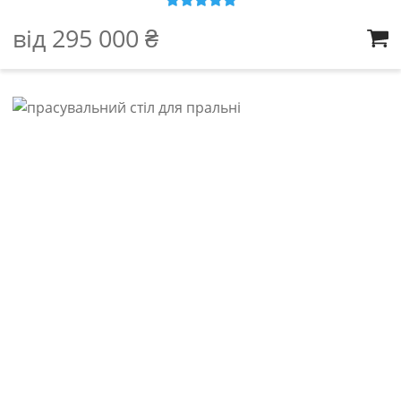
Оцінено в
5
від
295 000
₴
з 5