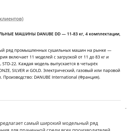
клиентов)
ЫЕ МАШИНЫ DANUBE DD — 11-83 кг, 4 комплектации,
ый ряд промышленных сушильных машин на рынке —
ия включает 11 моделей с загрузкой от 11 до 83 кг и
, STD-22. Каждая модель выпускается в четырёх
ONZE, SILVER и GOLD. Электрический, газовый или паровой
. Производство: DANUBE International (Франция).
 предлагает самый широкий модельный ряд
ния для прачечной среди всех производителей.