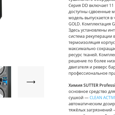
Серия DD включает 11 
доступны сдвоенные мод
модель выпускается в 
GOLD. Комплектация G
Здесь установлены инт
система рекуперации 
термоизоляция корпуса
максимально сокращае
ресурс тканей. Компл
решение по более низ
двигателя и реверс ба
профессиональное пра
Химия SUTTER Profes
основное средство дл
сушкой —
CLEAN ACTIVE
автоматическим дозир
тяжёлых загрязнений