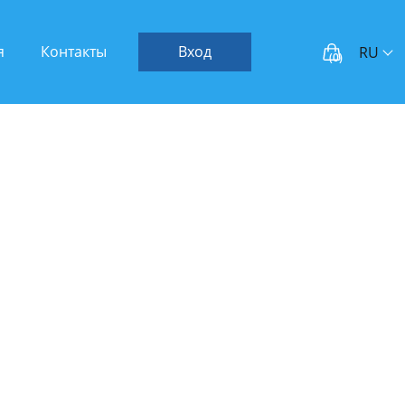
я
Контакты
Вход
RU
(
0
)