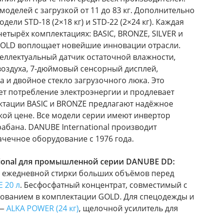
моделей с загрузкой от 11 до 83 кг. Дополнительно
ели STD-18 (2×18 кг) и STD-22 (2×24 кг). Каждая
четырёх комплектациях: BASIC, BRONZE, SILVER и
OLD воплощает новейшие инновации отрасли.
еллектуальный датчик остаточной влажности,
воздуха, 7-дюймовый сенсорный дисплей,
 и двойное стекло загрузочного люка. Это
т потребление электроэнергии и продлевает
ектации BASIC и BRONZE предлагают надёжное
кой цене. Все модели серии имеют инвертор
рабана. DANUBE International производит
чечное оборудование с 1976 года.
sional для промышленной серии DANUBE DD:
я ежедневной стирки больших объёмов перед
 20 л
. Бесфосфатный концентрат, совместимый с
ованием в комплектации GOLD. Для спецодежды и
 —
ALKA POWER (24 кг)
, щелочной усилитель для