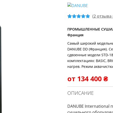
(
2
отзыва 
Рейтинг
1
5
из
5 на основе
ПРОМЫШЛЕННЫЕ СУШИЛЬН
Франция
опроса
пользовател
Самый широкий модельн
я
DANUBE DD (Франция). Сер
сдвоенные модели STD-18
комплектациях: BASIC, BR
нагрев. Режим аквачистки
от
134 400
₴
ОПИСАНИЕ
DANUBE International
сушильного оборудова