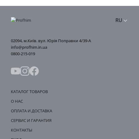
RU
02094, м.Київ. вул. Юрія Поправки 4/39-А
info@profhim.in.ua
0800-215-019
КАТАЛОГ ТОВАРОВ
О НАС
ОПЛАТА И ДОСТАВКА
СЕРВИС И ГАРАНТИЯ
КОНТАКТЫ