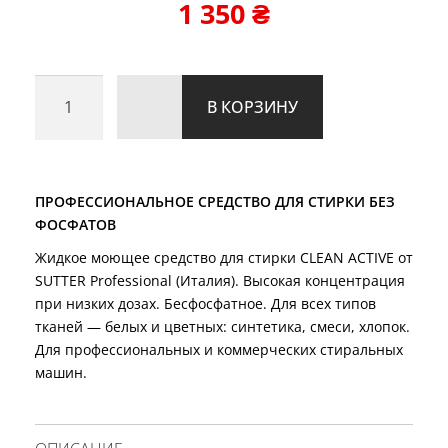
1 350
₴
пользовател
ей
Количество
В КОРЗИНУ
товара
бесфосфатный
гель
для
ПРОФЕССИОНАЛЬНОЕ СРЕДСТВО ДЛЯ СТИРКИ БЕЗ
стирки
ФОСФАТОВ
CLEAN
Жидкое моющее средство для стирки CLEAN ACTIVE от
ACTIVE
SUTTER Professional (Италия). Высокая концентрация
(5
при низких дозах. Бесфосфатное. Для всех типов
л)
тканей — белых и цветных: синтетика, смеси, хлопок.
Для профессиональных и коммерческих стиральных
машин.