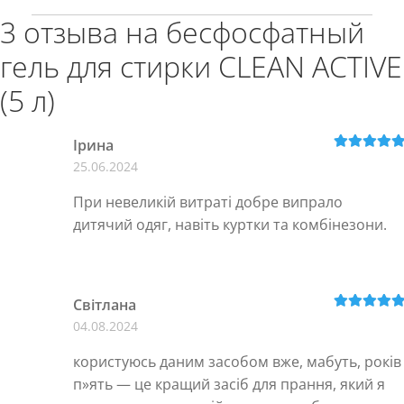
3 отзыва на
бесфосфатный
гель для стирки CLEAN ACTIVE
(5 л)
Ірина
Оценка
5
из
25.06.2024
5
При невеликій витраті добре випрало
дитячий одяг, навіть куртки та комбінезони.
Світлана
Оценка
5
из
04.08.2024
5
користуюсь даним засобом вже, мабуть, років
п»ять — це кращий засіб для прання, який я