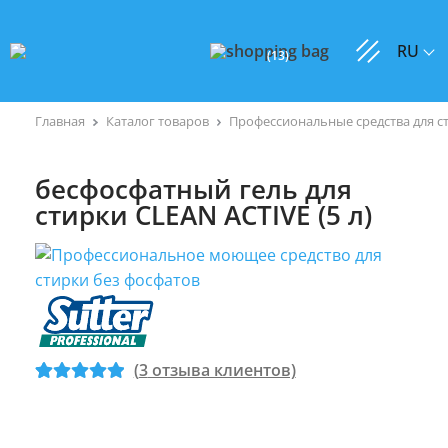
RU
(
13
)
Главная
Каталог товаров
Профессиональные средства для с
бесфосфатный гель для
стирки CLEAN ACTIVE (5 л)
(
3
отзыва клиентов)
Рейтинг
3
5
из
5 на основе
опроса