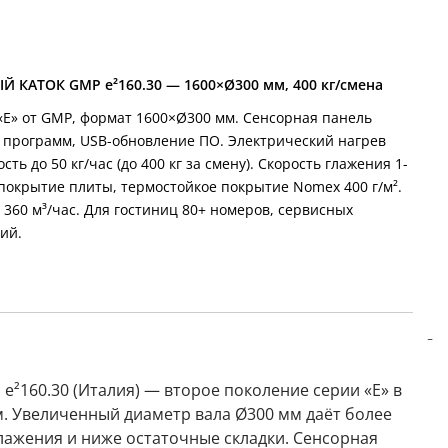
КАТОК GMP e²160.30 — 1600×Ø300 мм, 400 кг/смена
«E» от GMP, формат 1600×Ø300 мм. Сенсорная панель
х программ, USB-обновление ПО. Электрический нагрев
сть до 50 кг/час (до 400 кг за смену). Скорость глажения 1-
покрытие плиты, термостойкое покрытие Nomex 400 г/м².
360 м³/час. Для гостиниц 80+ номеров, сервисных
ий.
e²160.30 (Италия) — второе поколение серии «E» в
. Увеличенный диаметр вала Ø300 мм даёт более
лажения и ниже остаточные складки. Сенсорная