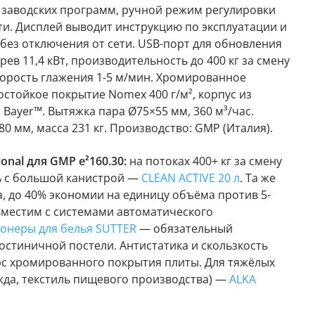
0 заводских программ, ручной режим регулировки
ти. Дисплей выводит инструкцию по эксплуатации и
 без отключения от сети. USB-порт для обновления
рев 11,4 кВт, производительность до 400 кг за смену
корость глажения 1-5 м/мин. Хромированное
стойкое покрытие Nomex 400 г/м², корпус из
 Bayer™. Вытяжка пара Ø75×55 мм, 360 м³/час.
0 мм, масса 231 кг. Производство: GMP (Италия).
onal для GMP e²160.30:
на потоках 400+ кг за смену
ь с большой канистрой —
CLEAN ACTIVE 20 л
. Та же
, до 40% экономии на единицу объёма против 5-
вместим с системами автоматического
онеры для белья SUTTER
— обязательный
остиничной постели. Антистатика и скользкость
рс хромированного покрытия плиты. Для тяжёлых
жда, текстиль пищевого производства) —
ALKA