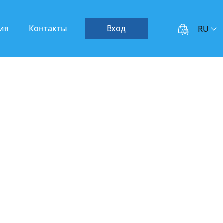
тия
Контакты
Вход
RU
(
0
)