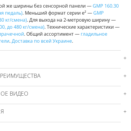
той же ширины без сенсорной панели —
GMP 160.30
ая педаль)
. Меньший формат серии e² —
GMP
80 кг/смена)
. Для выхода на 2-метровую ширину —
0, до 480 кг/смена)
. Технические характеристики —
 прачечной
. Общий ассортимент —
гладильное
тели
.
Доставка по всей Украине
.
ПРЕИМУЩЕСТВА
ОЕ ВИДЕО
ИЯ