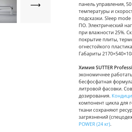
панель управления, 5
температуры и скорос
подсказки. Sleep mode
ПО. Электрический наг
при влажности 25%. С
покрытие плиты, термо
огнестойкого пластика
Габариты 2170×540×108
Химия SUTTER Professi
экономичнее работат
бесфосфатная формула
литровой фасовки. Со
дозирования.
Кондици
компонент цикла для г
ткани сохраняют ресу
загрязнений (спецоде
POWER (24 кг)
.