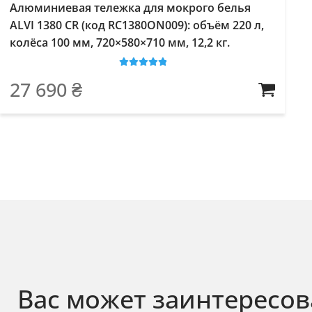
Алюминиевая тележка для мокрого белья
ALVI 1380 CR (код RC1380ON009): объём 220 л,
колёса 100 мм, 720×580×710 мм, 12,2 кг.
Оценка
5
из
27 690
₴
5
Вас может заинтересов