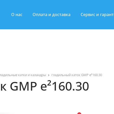
О нас
Оплата и доставка
Сервис и гаран
ладильные катки и каландры
гладильный каток GMP e²160.30
к GMP e²160.30