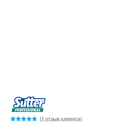
(
1
отзыв клиента)
Рейтинг
1
5
из