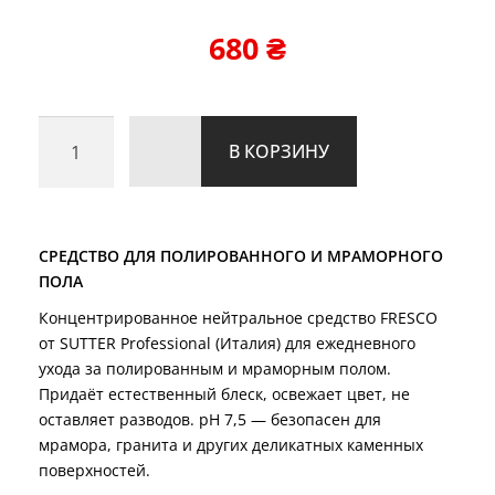
5 на основе
опроса
680
₴
пользовател
я
Количество
В КОРЗИНУ
товара
для
ухода
за
СРЕДСТВО ДЛЯ ПОЛИРОВАННОГО И МРАМОРНОГО
мраморным
ПОЛА
полом
Концентрированное нейтральное средство FRESCO
FRESCO
от SUTTER Professional (Италия) для ежедневного
(5
ухода за полированным и мраморным полом.
л)
Придаёт естественный блеск, освежает цвет, не
оставляет разводов. pH 7,5 — безопасен для
мрамора, гранита и других деликатных каменных
поверхностей.