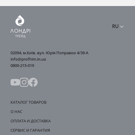
RU
02094, м.Київ. вул. Юрія Поправки 4/39-А
info@profhim.in.ua
0800-215-019
КАТАЛОГ ТОВАРОВ
О НАС
ОПЛАТА И ДОСТАВКА
СЕРВИС И ГАРАНТИЯ