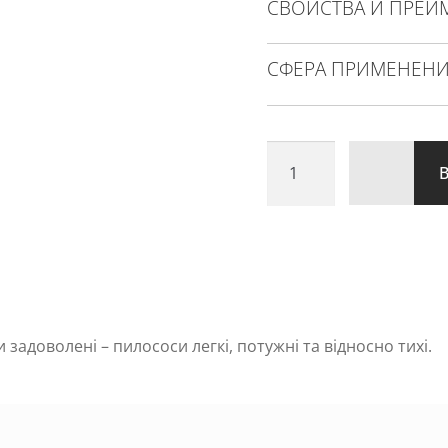
СВОЙСТВА И ПРЕИ
СФЕРА ПРИМЕНЕН
Количество
товара
MAXIM
15
 задоволені – пилососи легкі, потужні та відносно тихі.