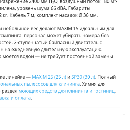
 Разрежение 2400 мм H₂O, воздушный поток 180 м³/
опилена, уровень шума 66 dBA. Габариты
2 кг. Кабель 7 м, комплект насадок Ø 36 мм.
и небольшой вес делают MAXIM 15 идеальным для
ускипинга: персонал может убирать номера без
остей. 2-ступенчатый байпасный двигатель с
н на ежедневную длительную эксплуатацию.
 моется водой — не требует постоянной замены
 же линейке —
MAXIM 25 (25 л)
и
SP30 (30 л)
. Полный
ональных пылесосов для клининга
. Химия для
— раздел
моющих средств для клининга и гостиниц
.
авка и оплата
.