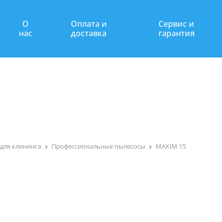
О
Оплата и
Сервис и
нас
доставка
гарантия
для клининга
Профессиональные пылесосы
MAXIM 15