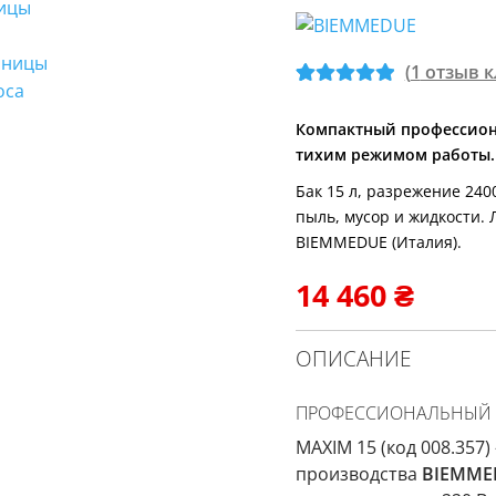
(
1
отзыв к
Рейтинг
1
5
из
5 на основе
Компактный профессион
тихим режимом работы.
опроса
пользовател
Бак 15 л, разрежение 240
я
пыль, мусор и жидкости. Л
BIEMMEDUE (Италия).
14 460
₴
ОПИСАНИЕ
ПРОФЕССИОНАЛЬНЫЙ П
MAXIM 15 (код 008.35
производства
BIEMME