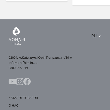
RU
02094, м.Київ. вул. Юрія Поправки 4/39-А
info@profhim.in.ua
0800-215-019
КАТАЛОГ ТОВАРОВ
О НАС