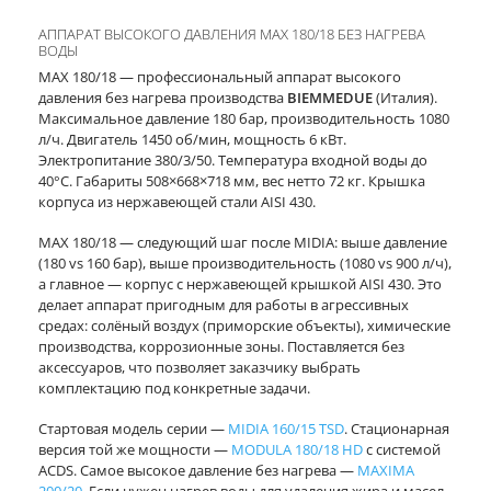
АППАРАТ ВЫСОКОГО ДАВЛЕНИЯ MAX 180/18 БЕЗ НАГРЕВА
ВОДЫ
MAX 180/18 — профессиональный аппарат высокого
давления без нагрева производства
BIEMMEDUE
(Италия).
Максимальное давление 180 бар, производительность 1080
л/ч. Двигатель 1450 об/мин, мощность 6 кВт.
Электропитание 380/3/50. Температура входной воды до
40°С. Габариты 508×668×718 мм, вес нетто 72 кг. Крышка
корпуса из нержавеющей стали AISI 430.
MAX 180/18 — следующий шаг после MIDIA: выше давление
(180 vs 160 бар), выше производительность (1080 vs 900 л/ч),
а главное — корпус с нержавеющей крышкой AISI 430. Это
делает аппарат пригодным для работы в агрессивных
средах: солёный воздух (приморские объекты), химические
производства, коррозионные зоны. Поставляется без
аксессуаров, что позволяет заказчику выбрать
комплектацию под конкретные задачи.
Стартовая модель серии —
MIDIA 160/15 TSD
. Стационарная
версия той же мощности —
MODULA 180/18 HD
с системой
ACDS. Самое высокое давление без нагрева —
MAXIMA