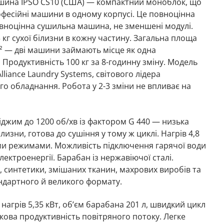
ина IPSO CS10 (США) — компактний моноблок, що
₴.
000 ₴.
рофесійні машини в одному корпусі. Це повноцінна
вноцінна сушильна машина, не зменшені модулі.
кг сухої білизни в кожну частину. Загальна площа
² — дві машини займають місце як одна
 Продуктивність 100 кг за 8-годинну зміну. Модель
liance Laundry Systems, світового лідера
о обладнання. Робота у 2-3 зміни не впливає на
іджим до 1200 об/хв із фактором G 440 — низька
лизни, готова до сушіння у тому ж циклі. Нагрів 4,8
ми режимами. Можливість підключення гарячої води
ектроенергії. Барабан із нержавіючої сталі.
, синтетики, змішаних тканин, махрових виробів та
андартного й великого формату.
нагрів 5,35 кВт, об’єм барабана 201 л, швидкий цикл
кова продуктивність повітряного потоку. Легке