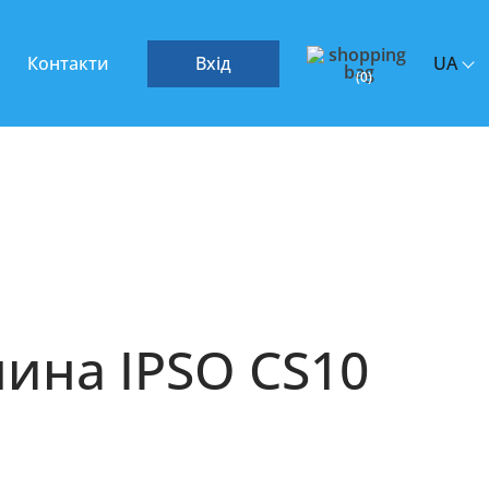
Контакти
Вхід
UA
(
0
)
ина IPSO CS10