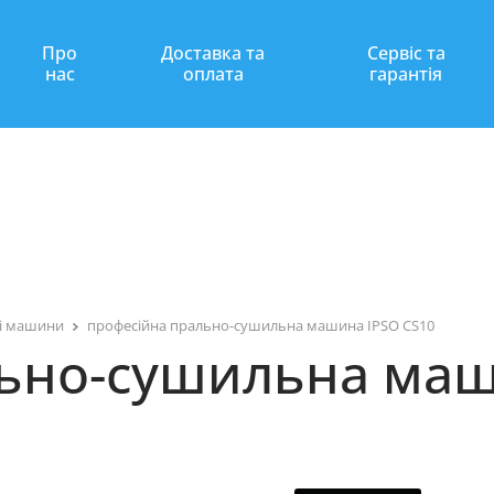
Про
Доставка та
Сервіс та
нас
оплата
гарантія
і машини
професійна прально-сушильна машина IPSO CS10
ьно-сушильна маш