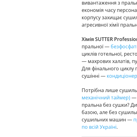
вивантаження з пральн
економія часу персона
корпусу захищає сушиль
агресивної хімії пральн
Хімія SUTTER Professio
пральної —
безфосфатн
циклів готельної, рест
— махрових халатів, пу
Для фінального циклу 
сушінні —
кондиціонер
Потрібна лише сушиль
механічний таймер)
— 
пральна без сушки? Ди
базою, але без сушиль
сушильних машин —
п
по всій Україні
.