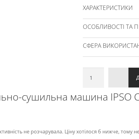
ХАРАКТЕРИСТИКИ
ОСОБЛИВОСТІ ТА П
СФЕРА ВИКОРИСТА
професійна
прально-
сушильна
льно-сушильна машина IPSO 
машина
IPSO
CS10
кількість
тивність не розчарувала. Ціну хотілося б нижче, тому не