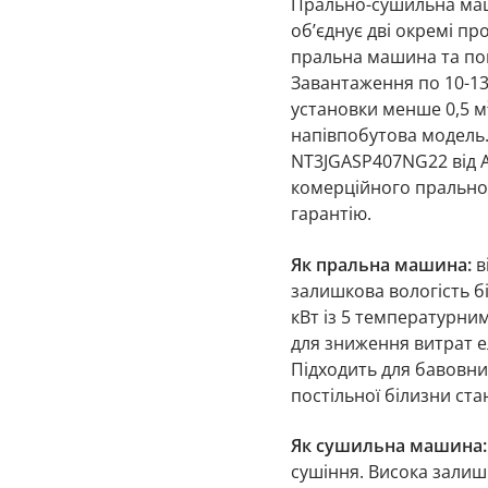
Прально-сушильна маш
000 
об’єднує дві окремі п
пральна машина та по
Завантаження по 10-13 
установки менше 0,5 м
напівпобутова модель.
NT3JGASP407NG22 від Al
комерційного пральног
гарантію.
Як пральна машина:
в
залишкова вологість бі
кВт із 5 температурни
для зниження витрат ел
Підходить для бавовни
постільної білизни ст
Як сушильна машина:
сушіння. Висока залиш