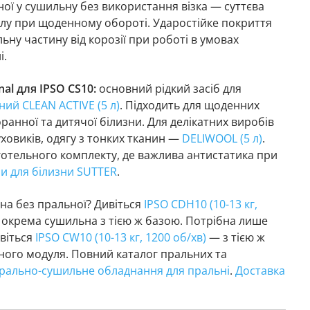
ої у сушильну без використання візка — суттєва
лу при щоденному обороті. Ударостійке покриття
ну частину від корозії при роботі в умовах
і.
nal для IPSO CS10:
основний рідкий засіб для
ий CLEAN ACTIVE (5 л)
. Підходить для щоденних
оранної та дитячої білизни. Для делікатних виробів
ховиків, одягу з тонких тканин —
DELIWOOL (5 л)
.
готельного комплекту, де важлива антистатика при
и для білизни SUTTER
.
на без пральної? Дивіться
IPSO CDH10 (10-13 кг,
окрема сушильна з тією ж базою. Потрібна лише
віться
IPSO CW10 (10-13 кг, 1200 об/хв)
— з тією ж
ного модуля. Повний каталог пральних та
рально-сушильне обладнання для пральні
.
Доставка