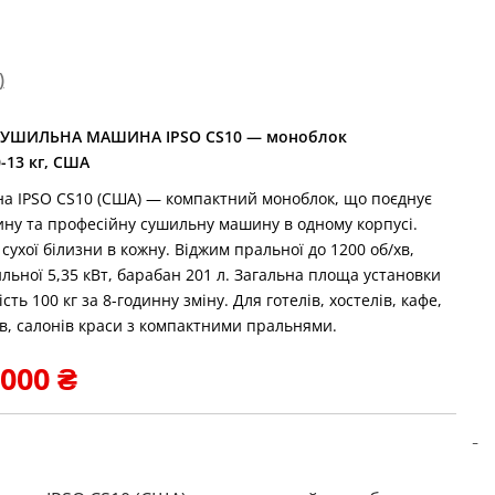
)
УШИЛЬНА МАШИНА IPSO CS10 — моноблок
-13 кг, США
 IPSO CS10 (США) — компактний моноблок, що поєднує
ну та професійну сушильну машину в одному корпусі.
сухої білизни в кожну. Віджим пральної до 1200 об/хв,
ильної 5,35 кВт, барабан 201 л. Загальна площа установки
ть 100 кг за 8-годинну зміну. Для готелів, хостелів, кафе,
ів, салонів краси з компактними пральнями.
гінальна
Поточна
 000
₴
а:
ціна:
297