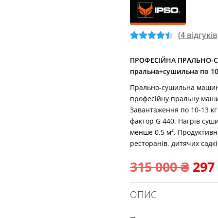
(
4
відгуків
Рейтинг
2
4.5
з 5 на
ПРОФЕСІЙНА ПРАЛЬНО-С
пральна+сушильна по 10
основі
опитуванн
Прально-сушильна машина
я
покупців
професійну пральну маши
Завантаження по 10-13 кг 
фактор G 440. Нагрів суш
менше 0,5 м². Продуктивніс
ресторанів, дитячих садк
Ори
315 000
₴
297
цін
ОПИС
315