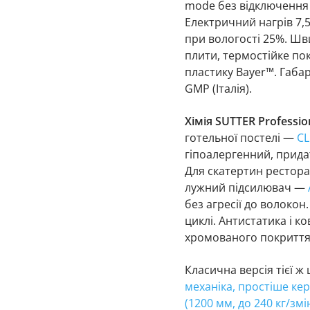
mode без відключення 
Електричний нагрів 7,5
при вологості 25%. Шв
плити, термостійке пок
пластику Bayer™. Габа
GMP (Італія).
Хімія SUTTER Professio
готельної постелі —
CL
гіпоалергенний, прида
Для скатертин рестор
лужний підсилювач —
без агресії до волокон
циклі. Антистатика і к
хромованого покриття
Класична версія тієї 
механіка, простіше ке
(1200 мм, до 240 кг/змі