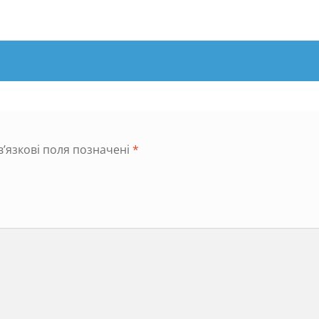
e²140.25
кількість
’язкові поля позначені
*