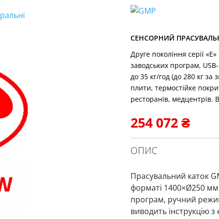
СЕНСОРНИЙ ПРАСУВАЛЬНИЙ
Друге покоління серії «E
заводських програм, USB-
до 35 кг/год (до 280 кг з
плити, термостійке покрит
ресторанів, медцентрів. 
254 072
₴
ОПИС
Прасувальний каток GMP
форматі 1400×Ø250 мм.
програм, ручний режи
виводить інструкцію з 