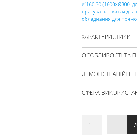
e²160.30 (1600×Ø300, до
прасувальні катки для
обладнання для прямо
ХАРАКТЕРИСТИКИ
ОСОБЛИВОСТІ ТА П
ДЕМОНСТРАЦІЙНЕ 
СФЕРА ВИКОРИСТА
прасувальний
каток
GMP