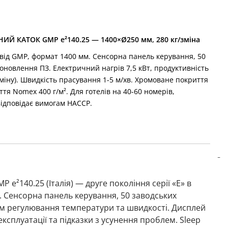
 КАТОК GMP e²140.25 — 1400×Ø250 мм, 280 кг/зміна
» від GMP, формат 1400 мм. Сенсорна панель керування, 50
оновлення ПЗ. Електричний нагрів 7,5 кВт, продуктивність
а зміну). Швидкість прасування 1-5 м/хв. Хромоване покриття
тя Nomex 400 г/м². Для готелів на 40-60 номерів,
Відповідає вимогам HACCP.
 e²140.25 (Італія) — друге покоління серії «E» в
 Сенсорна панель керування, 50 заводських
м регулювання температури та швидкості. Дисплей
експлуатації та підказки з усунення проблем. Sleep