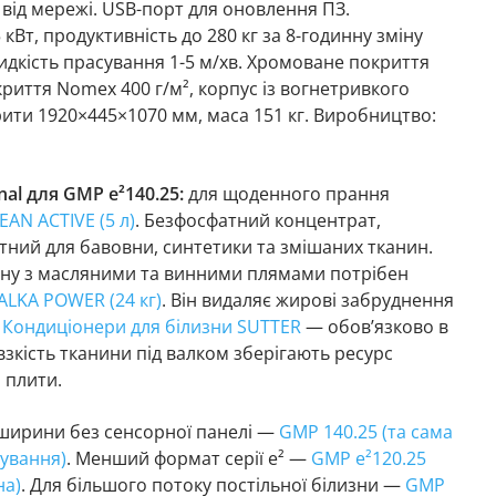
від мережі. USB-порт для оновлення ПЗ.
 кВт, продуктивність до 280 кг за 8-годинну зміну
идкість прасування 1-5 м/хв. Хромоване покриття
риття Nomex 400 г/м², корпус із вогнетривкого
рити 1920×445×1070 мм, маса 151 кг. Виробництво:
nal для GMP e²140.25:
для щоденного прання
EAN ACTIVE (5 л)
. Безфосфатний концентрат,
тний для бавовни, синтетики та змішаних тканин.
ану з масляними та винними плямами потрібен
ALKA POWER (24 кг)
. Він видаляє жирові забруднення
.
Кондиціонери для білизни SUTTER
— обов’язково в
овзкість тканини під валком зберігають ресурс
 плити.
ж ширини без сенсорної панелі —
GMP 140.25 (та сама
рування)
. Менший формат серії e² —
GMP e²120.25
на)
. Для більшого потоку постільної білизни —
GMP