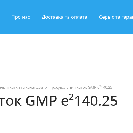
Про нас
Доставка та оплата
Сервіс та гара
льні катки та каландри
прасувальний каток GMP e²140.25
ток GMP e²140.25