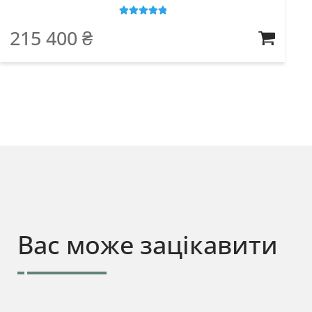
Оцінено в
5
з
215 400
₴
5
Вас може зацікавити