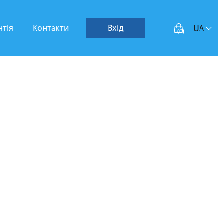
нтія
Контакти
Вхід
UA
(
0
)