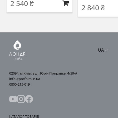
2 540
₴
2 840
₴
UA
02094, м.Київ. вул. Юрія Поправки 4/39-А
info@profhim.in.ua
0800-215-019
КАТАЛОГ ТОВАРІВ