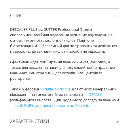
ОПИС
DESCALER PLUS від SUTTER Professional (Італія) —
екологічний засіб для видалення вапняних відкладень на
основі лимонної та молочної кислот. Повністю
біорозкладний — безпечний для полірованих та делікатних
поверхонь, де звичайні кислотні засоби не підходять.
Ефективний для прибирання ванних кімнат, душових, а
також для видалення накипу в посудомийних та пральних
машинах. Каністра 5 л — для готелів, SPA-центрів та
ресторанів.
Також у фасовці
12 пляшок по 1 л
. Для стійких мінеральних
відкладень на кислотостійких поверхнях —
DECALC
(сульфамінова кислота). Для щоденного догляду за ванними
—
засіб RUBY
.
доставка та оплата по Україні
.
ХАРАКТЕРИСТИКИ