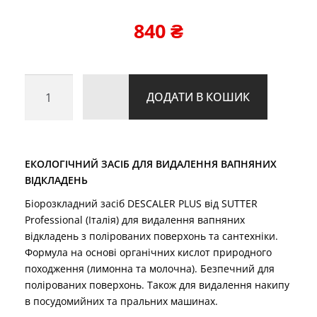
5 на основі
опитування
840
₴
покупця
від
ДОДАТИ В КОШИК
вапняних
відкладень
Descaler
Plus
ЕКОЛОГІЧНИЙ ЗАСІБ ДЛЯ ВИДАЛЕННЯ ВАПНЯНИХ
(5
ВІДКЛАДЕНЬ
л)
Біорозкладний засіб DESCALER PLUS від SUTTER
кількість
Professional (Італія) для видалення вапняних
відкладень з полірованих поверхонь та сантехніки.
Формула на основі органічних кислот природного
походження (лимонна та молочна). Безпечний для
полірованих поверхонь. Також для видалення накипу
в посудомийних та пральних машинах.