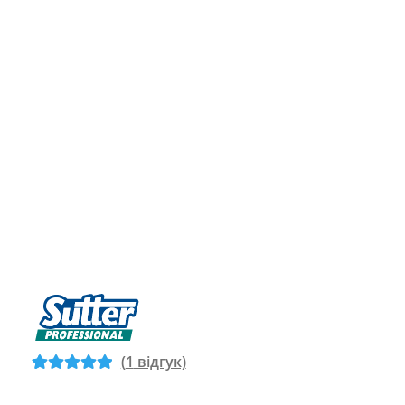
(
1
відгук)
Рейтинг
1
5
з