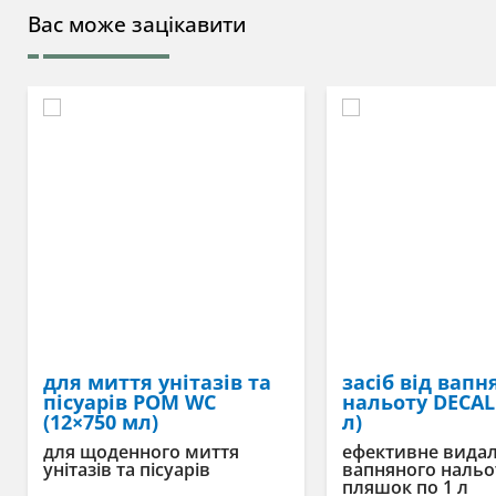
Вас може зацікавити
для миття унітазів та
засіб від вапн
пісуарів POM WC
нальоту DECAL
(12×750 мл)
л)
для щоденного миття
ефективне вида
унітазів та пісуарів
вапняного нальот
пляшок по 1 л