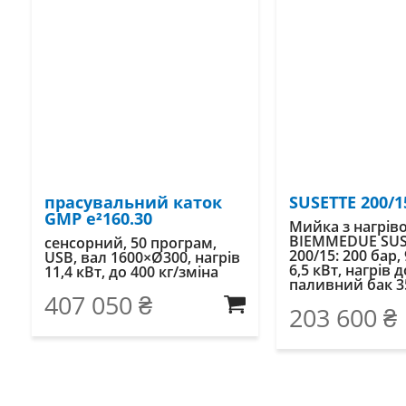
прасувальний каток
SUSETTE 200/1
GMP e²160.30
Мийка з нагрів
BIEMMEDUE SUS
сенсорний, 50 програм,
200/15: 200 бар,
USB, вал 1600×Ø300, нагрів
6,5 кВт, нагрів д
11,4 кВт, до 400 кг/зміна
паливний бак 35 
407 050
₴
203 600
₴