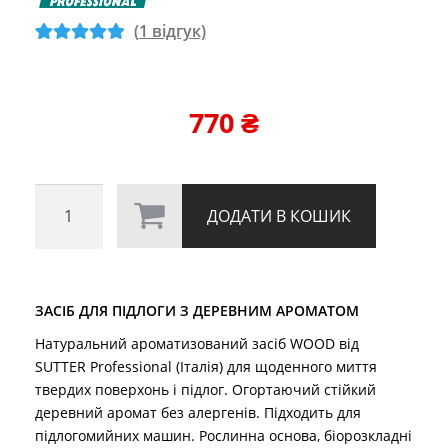
(
1
відгук)
Рейтинг
1
5
з
5 на основі
опитування
770
₴
покупця
засіб
ДОДАТИ В КОШИК
для
підлоги
з
деревним
ЗАСІБ ДЛЯ ПІДЛОГИ З ДЕРЕВНИМ АРОМАТОМ
ароматом
WOOD
Натуральний ароматизований засіб WOOD від
SUTTER Professional (Італія) для щоденного миття
(5
твердих поверхонь і підлог. Огортаючий стійкий
кг)
деревний аромат без алергенів. Підходить для
кількість
підлогомийних машин. Рослинна основа, біорозкладні