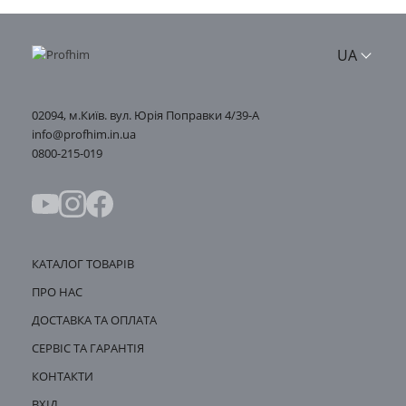
UA
02094, м.Київ. вул. Юрія Поправки 4/39-А
info@profhim.in.ua
0800-215-019
КАТАЛОГ ТОВАРІВ
ПРО НАС
ДОСТАВКА ТА ОПЛАТА
СЕРВІС ТА ГАРАНТІЯ
КОНТАКТИ
ВХІД