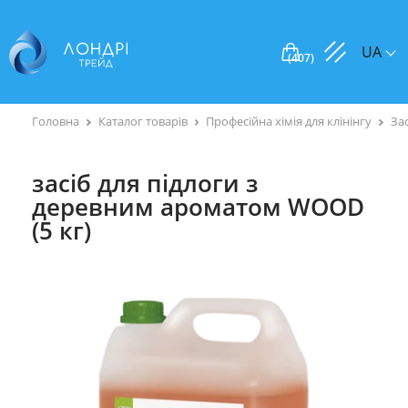
UA
(
407
)
Головна
Каталог товарів
Професійна хімія для клінінгу
За
засіб для підлоги з
деревним ароматом WOOD
(5 кг)