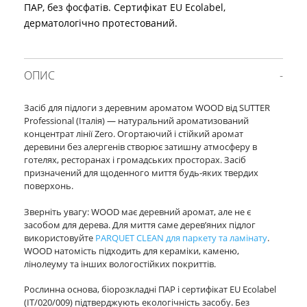
ПАР, без фосфатів. Сертифікат EU Ecolabel,
дерматологічно протестований.
ОПИС
Засіб для підлоги з деревним ароматом WOOD від SUTTER
Professional (Італія) — натуральний ароматизований
концентрат лінії Zero. Огортаючий і стійкий аромат
деревини без алергенів створює затишну атмосферу в
готелях, ресторанах і громадських просторах. Засіб
призначений для щоденного миття будь-яких твердих
поверхонь.
Зверніть увагу: WOOD має деревний аромат, але не є
засобом для дерева. Для миття саме дерев’яних підлог
використовуйте
PARQUET CLEAN для паркету та ламінату
.
WOOD натомість підходить для кераміки, каменю,
лінолеуму та інших вологостійких покриттів.
Рослинна основа, біорозкладні ПАР і сертифікат EU Ecolabel
(IT/020/009) підтверджують екологічність засобу. Без