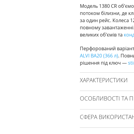
Модель 1380 CR об’ємо
потоком білизни, де 
за один рейс. Колеса 1
повному завантаженні
великих об’ємів та
кон
Перфорований варіан
ALVI BA20 (366 л)
. Повн
рішення під ключ —
st
ХАРАКТЕРИСТИКИ
ОСОБЛИВОСТІ ТА П
СФЕРА ВИКОРИСТА