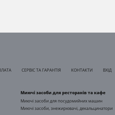
ПЛАТА
СЕРВІС ТА ГАРАНТІЯ
КОНТАКТИ
ВХІД
Миючі засоби для ресторанів та кафе
Миючі засоби для посудомийних машин
Миючі засоби, знежирювачі, декальцинатори