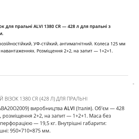
к для пральні ALVI 1380 CR — 428 л для пральні з
и.
озійностійкий, УФ-стійкий, антимагнітний. Колеса 125 мм
х навантаженнях. Розміщення 2+2, на запит — 1+2+1.
ВІЗОК 1380 CR (428 Л) ДЛЯ ПРАЛЬНІ
RABA20O2009) виробництва
ALVI
(Італія). Об’єм — 428
м, розміщення 2+2, на запит — 1+2+1. Маса без
з перфорацією — 19,5 кг. Внутрішні габарити:
шні: 950×710×875 мм.