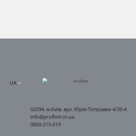
UA
02094, м.Київ. вул. Юрія Поправки 4/39-А
info@profhim.in.ua
0800-215-019