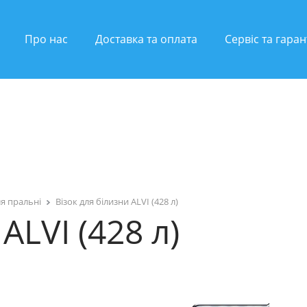
Про нас
Доставка та оплата
Сервіс та гаран
ля пральні
Візок для білизни ALVI (428 л)
ALVI (428 л)