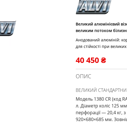
Великий алюмінієвий візо
великим потоком білизн
Анодований алюміній: кор
для стійкості при велики
40 450
₴
ОПИС
ВЕЛИКИЙ СТАНДАРТНИЙ 
Модель 1380 CR (код 
л. Діаметр коліс 125 м
перфорації — 20,4 кг, 
920×680×685 мм. Зовні