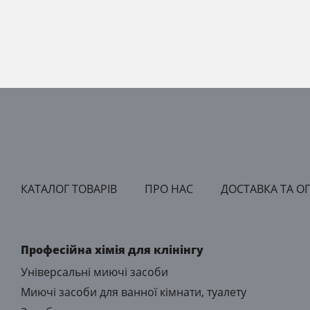
КАТАЛОГ ТОВАРІВ
ПРО НАС
ДОСТАВКА ТА О
Професійна хімія для клінінгу
Універсальні миючі засоби
Миючі засоби для ванної кімнати, туалету