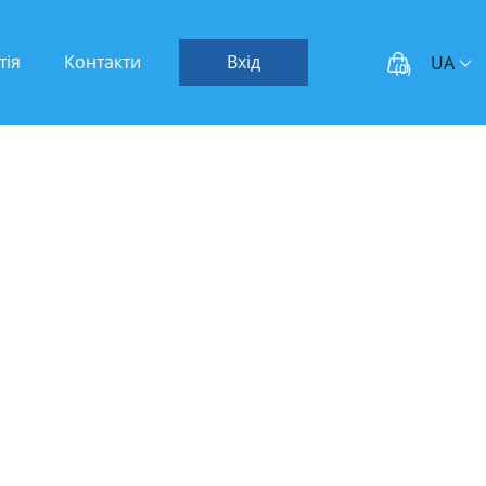
тія
Контакти
Вхід
UA
(
0
)