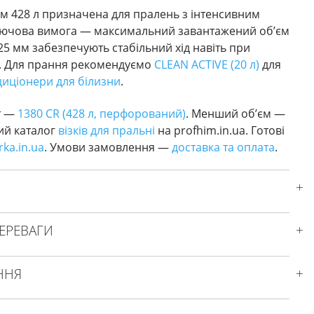
м 428 л призначена для пралень з інтенсивним
ключова вимога — максимальний завантажений об’єм
25 мм забезпечують стабільний хід навіть при
. Для прання рекомендуємо
CLEAN ACTIVE (20 л)
для
диціонери для білизни
.
т —
1380 CR (428 л, перфорований)
. Менший об’єм —
ий каталог
візків для пральні
на profhim.in.ua. Готові
irka.in.ua
. Умови замовлення —
доставка та оплата
.
ЕРЕВАГИ
ННЯ