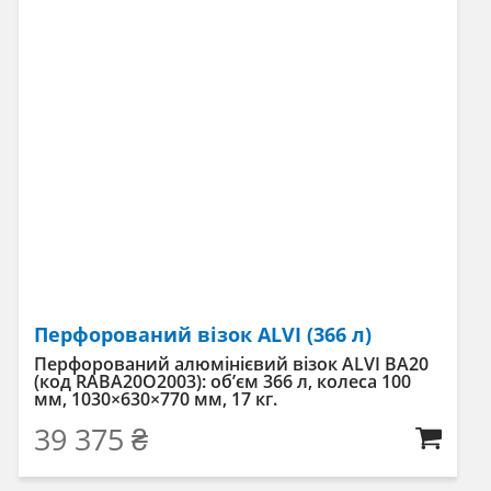
Перфорований візок ALVI (366 л)
Перфорований алюмінієвий візок ALVI BA20
(код RABA20O2003): об’єм 366 л, колеса 100
мм, 1030×630×770 мм, 17 кг.
39 375
₴