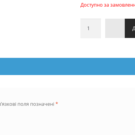
Доступно за замовленн
Візок
для
білизни
ALVI
(428
л)
кількість
’язкові поля позначені
*