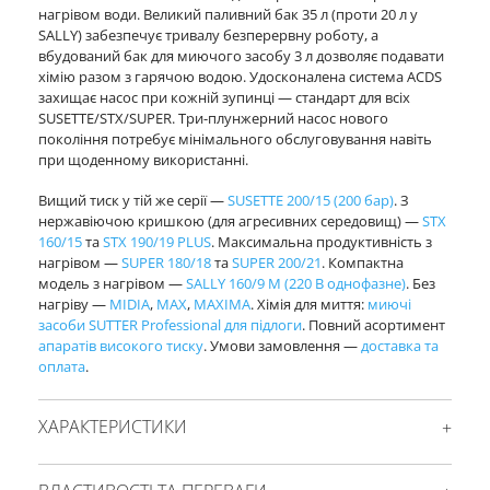
нагрівом води. Великий паливний бак 35 л (проти 20 л у
SALLY) забезпечує тривалу безперервну роботу, а
вбудований бак для миючого засобу 3 л дозволяє подавати
хімію разом з гарячою водою. Удосконалена система ACDS
захищає насос при кожній зупинці — стандарт для всіх
SUSETTE/STX/SUPER. Три-плунжерний насос нового
покоління потребує мінімального обслуговування навіть
при щоденному використанні.
Вищий тиск у тій же серії —
SUSETTE 200/15 (200 бар)
. З
нержавіючою кришкою (для агресивних середовищ) —
STX
160/15
та
STX 190/19 PLUS
. Максимальна продуктивність з
нагрівом —
SUPER 180/18
та
SUPER 200/21
. Компактна
модель з нагрівом —
SALLY 160/9 M (220 В однофазне)
. Без
нагріву —
MIDIA
,
MAX
,
MAXIMA
. Хімія для миття:
миючі
засоби SUTTER Professional для підлоги
. Повний асортимент
апаратів високого тиску
. Умови замовлення —
доставка та
оплата
.
ХАРАКТЕРИСТИКИ