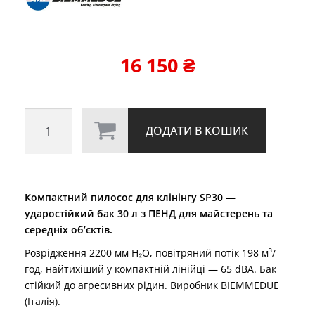
16 150
₴
SP30
ДОДАТИ В КОШИК
кількість
Компактний пилосос для клінінгу SP30 —
ударостійкий бак 30 л з ПЕНД для майстерень та
середніх об’єктів.
Розрідження 2200 мм H₂O, повітряний потік 198 м³/
год, найтихіший у компактній лінійці — 65 dBA. Бак
стійкий до агресивних рідин. Виробник BIEMMEDUE
(Італія).