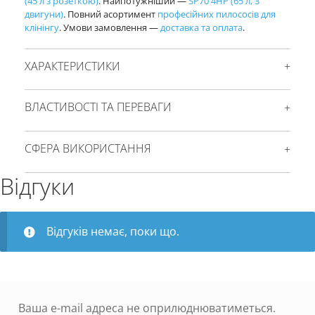
(45 л з розеткою)
. Найпотужніший —
SP70 4HP (65 л, 3
двигуни)
. Повний асортимент
професійних пилососів для
клінінгу
. Умови замовлення —
доставка та оплата
.
ХАРАКТЕРИСТИКИ
ВЛАСТИВОСТІ ТА ПЕРЕВАГИ
СФЕРА ВИКОРИСТАННЯ
Відгуки
Відгуків немає, поки що.
Ваша e-mail адреса не оприлюднюватиметься.