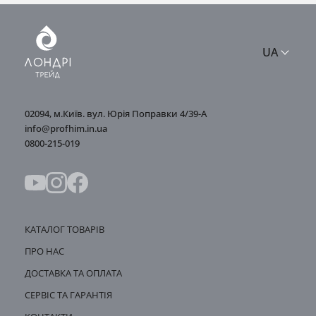
UA
02094, м.Київ. вул. Юрія Поправки 4/39-А
info@profhim.in.ua
0800-215-019
КАТАЛОГ ТОВАРІВ
ПРО НАС
ДОСТАВКА ТА ОПЛАТА
СЕРВІС ТА ГАРАНТІЯ