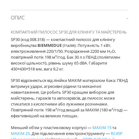
ОПИС
КОМПАКТНИЙ ПИЛОСОС SP30 ДЛЯ КЛІНІНГУ ТА МАЙСТЕРЕНЬ
SP30 (код 008.318) — компактний пилосос для клінінгу
виробництва
BIEMMEDUE
(Італія). Потужність 1 кВт,
електроживлення 220/1/50. Розрідження 2200 мм H₂O,
повітряний потік 198 м³/год. Бак 30 л з ПЕНД (поліетилен
високої щільності), рівень шуму 65 dBA. Габарити
430×430×518 мм, вага 9,2 кг.
SP30 відрізняється від лінійки MAXIM матеріалом бака: ПЕНД
витримує удари, агресивні рідини та механічні
навантаження. Це робить SP30 кращим вибором для
майстерень, гаражів та автосервісів, де пилосос може
стикатися з кислотними або лужними розчинами.
Повітряний потік 198 м³/год вищий за MAXIM (180 м³/год) —
ефективніший на великих площах.
Менший об’єм у пластиковому корпусі —
MAXIM 15
та
MAXIM 25
. Для підключення електроінструменту —
RC45P