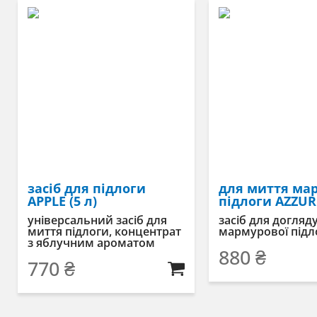
засіб для підлоги
для миття ма
APPLE (5 л)
підлоги AZZURR
універсальний засіб для
засіб для догляд
миття підлоги, концентрат
мармурової підл
з яблучним ароматом
880
₴
770
₴