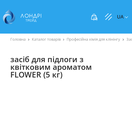
UA
(
0
)
Головна
Каталог товарів
Професійна хімія для клінінгу
За
засіб для підлоги з
квітковим ароматом
FLOWER (5 кг)