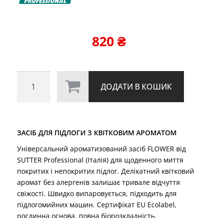
820
₴
засіб
ДОДАТИ В КОШИК
для
підлоги
з
квітковим
ЗАСІБ ДЛЯ ПІДЛОГИ З КВІТКОВИМ АРОМАТОМ
ароматом
FLOWER
Універсальний ароматизований засіб FLOWER від
SUTTER Professional (Італія) для щоденного миття
(5
покритих і непокритих підлог. Делікатний квітковий
кг)
аромат без алергенів залишає тривале відчуття
кількість
свіжості. Швидко випаровується, підходить для
підлогомийних машин. Сертифікат EU Ecolabel,
рослинна основа, повна біорозкладність.